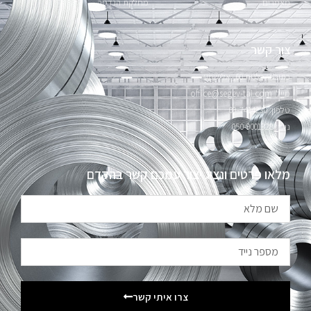
מאמרים
מחלקת הנדסה
צור קשר
כתובת: כלנית 60, אלישמע
מייל: office@segev-tal.com
טלפון: 09-7414230
נייד: 050-9001328
מלאו פרטים ונציג יצור עמכם קשר בהקדם
צרו איתי קשר