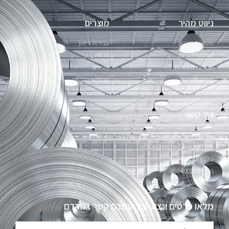
ניווט מהיר
מוצרים
מסועים ושינוע
עבודות ריתוך
קונסטרוקציות
עגלות
עבודות מיוחדות
מיכלים
מאמרים
מחלקת הנדסה
צור קשר
כתובת: כלנית 60, אלישמע
מייל: office@segev-tal.com
טלפון: 09-7414230
נייד: 050-9001328
מלאו פרטים ונציג יצור עמכם קשר בהקדם