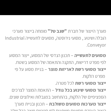
מערך הייצור של חברת
"שגב טל"
מומחה בייצור מערכי
הובלה ושינוע , מסועי נירוסטה, מסועים לתעשייה Industrial
Conveyor.
מסועים לתעשייה
– תכנון הנדסי של המסוע, ייצור המסוע
לפי מפרט דרישות, התקנה והתאמה של המסוע בשטח.
ייצור מסועי רשת לאריזות
מוצר
– בניית מסוע על פי
מפרט הלקוח.
ייצור מסועי רשת
לכל מטרה.
ייצור מסועי שינוע
בכל גודל
– התאמת המוצר לצרכים
הספציפיים של הלקוח, בהתחשב במגבלות ואילוצים שונים.
ייצור מערכות מסועים
משולבת
– תכנון ובניית מערך
היצור בעזרת מסועים משתנים לפי סטטוס מוצר בכל שלב.