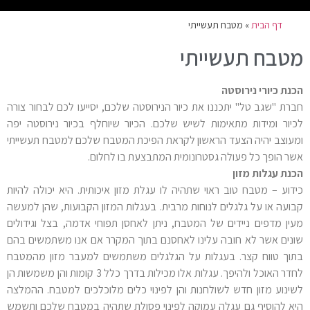
דף הבית
»
מטבח תעשייתי
מטבח תעשייתי
הכנת כיורי נירוסטה
חברת "שגב טל" יתכננו את כיור הנירוסטה שלכם, יסייעו לכם לבחור צורה
לכיור ומידות מתאימות לשיש שלכם. הכיור שיוחלף בכיור נירוסטה יפה
ומעוצב יהיה הצעד הראשון לקראת הפיכת המטבח שלכם למטבח תעשייתי
אשר הופך כל פעולה גסטרונומית המתבצעת בו לחלום.
הכנת עגלות מזון
כידוע – מטבח טוב ראוי שתהיה לו עגלת מזון איכותית. היא יכולה להיות
קבועה או על גלגלים לנוחות מרבית. בעגלות המזון הקבועות, שהן למעשה
מעין מדפים ניידים של המטבח, ניתן לאחסן תפוחי אדמה, בצל וגידולים
שונים אשר לא חובה עלינו לאחסנם בתוך המקרר אם אנו משתמשים בהם
בתוך טווח קצר. בעגלות על הגלגלים משתמשים למעבר מזון מהמטבח
לחדר האוכל ולהיפך. עגלות אלו מכילות בדרך כלל 3 קומות והן משמשות הן
לשינוע מזון חדש לשולחנות והן לפינוי כלים מלוכלכים למטבח. ההמלצה
היא להוסיף גם עגלה עמוקה לפינוי פסולת שתהיה במטבח שלכם ותשמש