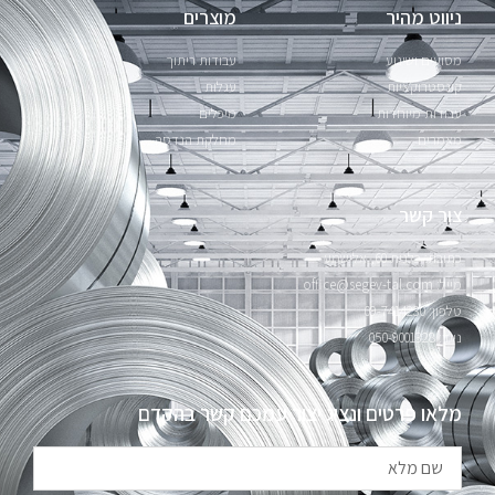
ניווט מהיר
מוצרים
מסועים ושינוע
עבודות ריתוך
קונסטרוקציות
עגלות
עבודות מיוחדות
מיכלים
מאמרים
מחלקת הנדסה
צור קשר
כתובת: כלנית 60, אלישמע
מייל: office@segev-tal.com
טלפון: 09-7414230
נייד: 050-9001328
מלאו פרטים ונציג יצור עמכם קשר בהקדם