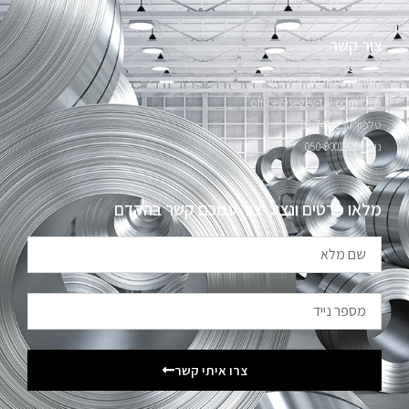
צור קשר
כתובת: כלנית 60, אלישמע
מייל: office@segev-tal.com
טלפון: 09-7414230
נייד: 050-9001328
מלאו פרטים ונציג יצור עמכם קשר בהקדם
צרו איתי קשר