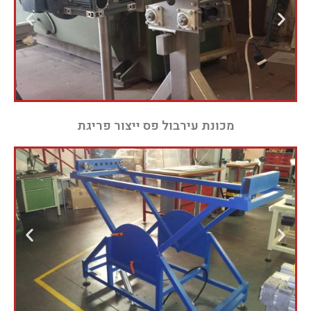
מכונת עירבול פס ייצור פריגת