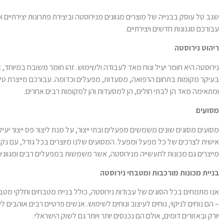
שגב טל עוסק בבנייה של מוצרים מגוונים מנירוסטה וביצירת פתרונות יצירתיי
עבורכם סגנונות חדשים ויצירתיים.
ריהוט נירוסטה
נירוסטה היא חומר יעיל ונוח מאד לעבודה ולשימוש. זהו חומר משובח במיוחד, 
בעיקר מקומות בתחום הרפואה, מסעדות, מפעלים וכדומה. עבורכם מייצרת טל 
ומתאימה מאד הן לבתי חולים, הן למסעדות והן למקומות רבים אחרים.
מסועים
מסועים מסוגים שונים משמשים מפעלים ובתי ייצור, על מנת ליצור פס ייצור י
אישית לצרכים של כל מפעל ומפעל. המסועים שלנו מיוצרים בכל גודל, עם נקו
מייצרים גם מכונות לתעשייה מנירוסטה, אשר משמשות במפעלים רבים ומגוונים
בניית מכונות מורכבות ומטבחי נירוסטה
אנו מתמחים בכל הסוגים של עבודות נירוסטה, כולל בניית מטבחים וחלקי מט
– הם נוחים לניקוי, נוחים לעיצוב ונוחים לשימוש. אנשים פרטיים רבים אוהבים
יורק ובאזורים דומים, אולם הם נכנסים יותר ויותר גם לשוק הישראלי.