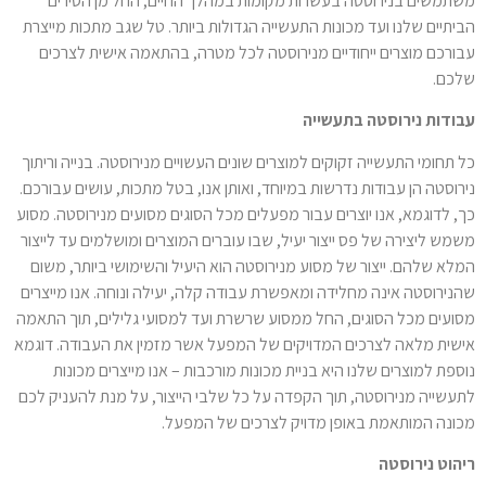
משתמשים בנירוסטה בעשרות מקומות במהלך החיים, החל מן הסירים
הביתיים שלנו ועד מכונות התעשייה הגדולות ביותר. טל שגב מתכות מייצרת
עבורכם מוצרים ייחודיים מנירוסטה לכל מטרה, בהתאמה אישית לצרכים
שלכם.
עבודות נירוסטה בתעשייה
כל תחומי התעשייה זקוקים למוצרים שונים העשויים מנירוסטה. בנייה וריתוך
נירוסטה הן עבודות נדרשות במיוחד, ואותן אנו, בטל מתכות, עושים עבורכם.
כך, לדוגמא, אנו יוצרים עבור מפעלים מכל הסוגים מסועים מנירוסטה. מסוע
משמש ליצירה של פס ייצור יעיל, שבו עוברים המוצרים ומושלמים עד לייצור
המלא שלהם. ייצור של מסוע מנירוסטה הוא היעיל והשימושי ביותר, משום
שהנירוסטה אינה מחלידה ומאפשרת עבודה קלה, יעילה ונוחה. אנו מייצרים
מסועים מכל הסוגים, החל ממסוע שרשרת ועד למסועי גלילים, תוך התאמה
אישית מלאה לצרכים המדויקים של המפעל אשר מזמין את העבודה. דוגמא
נוספת למוצרים שלנו היא בניית מכונות מורכבות – אנו מייצרים מכונות
לתעשייה מנירוסטה, תוך הקפדה על כל שלבי הייצור, על מנת להעניק לכם
מכונה המותאמת באופן מדויק לצרכים של המפעל.
ריהוט נירוסטה